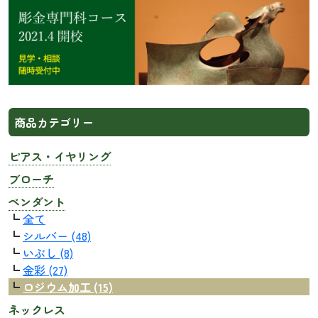
商品カテゴリー
ピアス・イヤリング
ブローチ
ペンダント
┗
全て
┗
シルバー (48)
┗
いぶし (8)
┗
金彩 (27)
┗
ロジウム加工 (15)
ネックレス