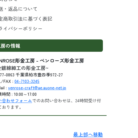
送・返品について
定商取引法に基づく表記
ライバシーポリシー
工房の情報
ENROSE彫金工房 - ベンローズ彫金工房
金銀線細工の彫金工房~
77-0863 千葉県柏市豊四季972-27
L/FAX :
04-7103-3245
ail :
venrose-craft@ae.auone-net.jp
時間 : 10:00～17:00
い合わせフォーム
でのお問い合わせは、24時間受け付
ております。
最上部へ移動