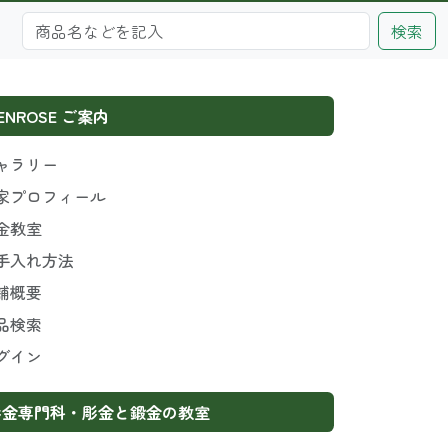
検索
ENROSE ご案内
ャラリー
家プロフィール
金教室
手入れ方法
舗概要
品検索
グイン
彫金専門科・彫金と鍛金の教室