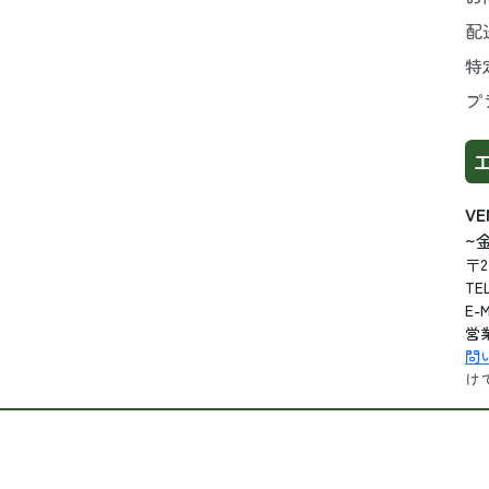
配
特
プ
V
~
〒2
TE
E-M
営業
問
け