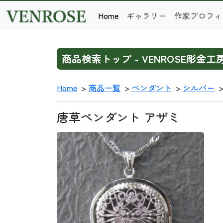
Home
ギャラリー
作家プロフィ
商品検索トップ - VENROSE彫金工
Home
商品一覧
ペンダント
シルバー
唐草ペンダント アザミ