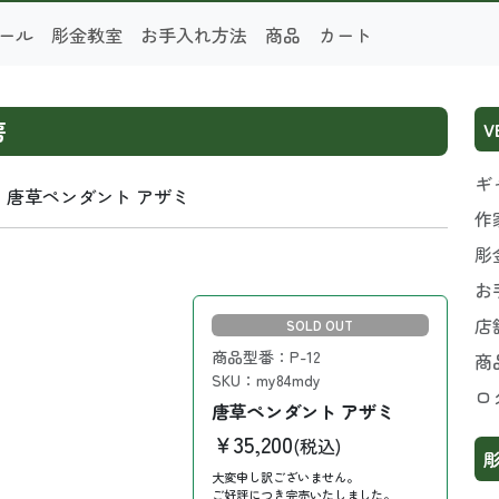
ール
彫金教室
お手入れ方法
商品
カート
房
V
ギ
唐草ペンダント アザミ
作
彫
お
店
SOLD OUT
商品型番：P-12
商
SKU：my84mdy
ロ
唐草ペンダント アザミ
￥35,200
(税込)
大変申し訳ございません。
ご好評につき完売いたしました。