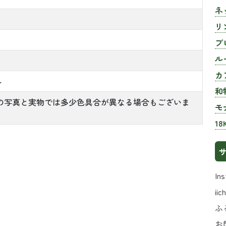
ネ
リ
ブ
ル
カ
ル
和
の写真と実物では多少色具合が異なる場合もございま
モ
18
In
iich
ふ
お