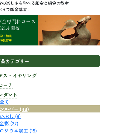
金の楽しさを学べる彫金と鍛金の教室
ぶらで彫金講習！
商品カテゴリー
アス・イヤリング
ローチ
ンダント
全て
シルバー (48)
いぶし (8)
金彩 (27)
ロジウム加工 (15)