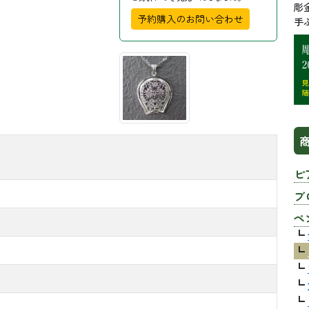
彫
予約購入のお問い合わせ
手
ピ
ブ
ペ
┗
┗
┗
┗
┗