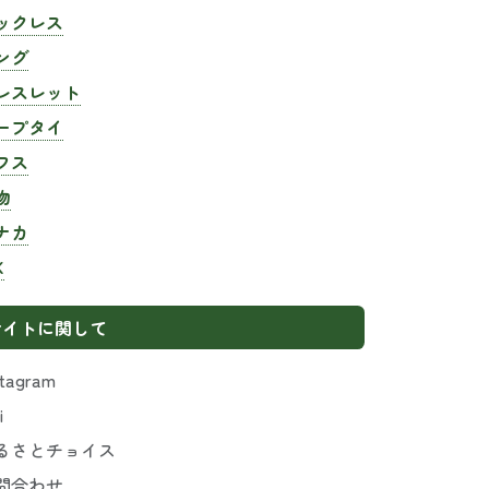
ックレス
ング
レスレット
ープタイ
フス
物
ナカ
K
サイトに関して
stagram
i
るさとチョイス
問合わせ